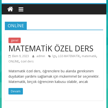
Özel
Ders
ve
Koçluk
ONLİNE
Bir
Arada
genel
MATEMATİK ÖZEL DERS
,
,
,
Ekim 9, 2023
admin
lgs
LGS MATEMATİK
matematik
,
ONLİNE
özel ders
Matematik özel ders, öğrencilere bu alanda gereksinim
duydukları yardımı sağlamak için mükemmel bir seçenektir.
Matematik, birçok öğrencinin kabusu olabilir, ancak
Devam